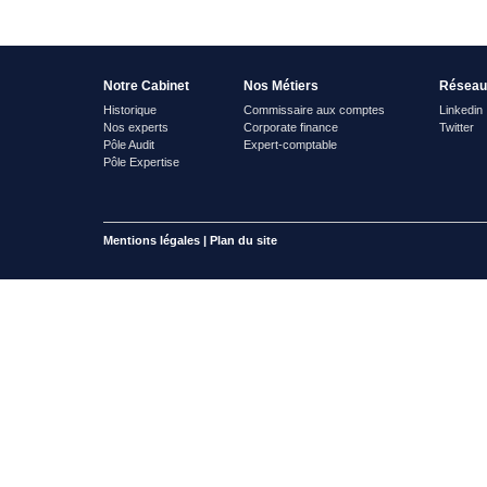
Notre Cabinet
Nos Métiers
Réseau
Historique
Commissaire aux comptes
Linkedin
Nos experts
Corporate finance
Twitter
Pôle Audit
Expert-comptable
Pôle Expertise
Mentions légales
|
Plan du site