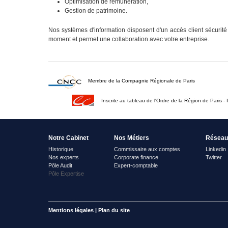
Optimisation de rémunération,
Gestion de patrimoine.
Nos systèmes d'information disposent d'un accès client sécurit
moment et permet une collaboration avec votre entreprise.
Membre de la Compagnie Régionale de Paris
Inscrite au tableau de l'Ordre de la Région de Paris - 
Notre Cabinet
Nos Métiers
Réseau
Historique
Commissaire aux comptes
Linkedin
Nos experts
Corporate finance
Twitter
Pôle Audit
Expert-comptable
Pôle Expertise
Mentions légales
|
Plan du site