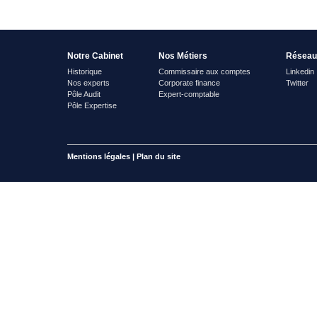
Notre Cabinet
Nos Métiers
Réseau
Historique
Commissaire aux comptes
Linkedin
Nos experts
Corporate finance
Twitter
Pôle Audit
Expert-comptable
Pôle Expertise
Mentions légales
|
Plan du site