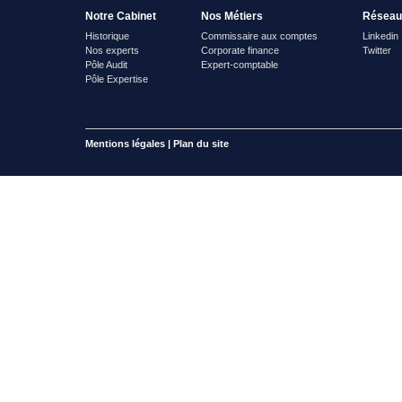
Notre Cabinet
Nos Métiers
Réseau
Historique
Commissaire aux comptes
Linkedin
Nos experts
Corporate finance
Twitter
Pôle Audit
Expert-comptable
Pôle Expertise
Mentions légales
|
Plan du site