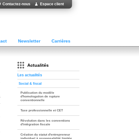
Contactez-nous
Espace client
act
Newsletter
Carrières
Actualités
Les actualités
e
Social & fiscal
Publication du modèle
s
d'homologation de rupture
conventionnelle
a
Taxe professionnelle et CET
e
Révolution dans les conventions
d'intégration fiscale
Création du statut d'entrepreneur
individuel à responsabilité limitée