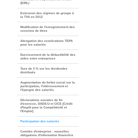
(EIRL)
Extension des régimes de groupe à
la TVA en 2012
Modification de l'enregistrement des
cessions de titres
Abrogation des exonérations TEPA
pour les salariés
Durcissement de la déductibilité des
aides entre entreprises
Taxe de 3 % sur les dividendes
distribués
Augmentation du forfait social sur la
participation, l'intéressement et
l'épargne des salariés
Déclarations sociales de fin
d'exercice, DADS-U et CICE [Crédit
d'Impôt pour la Compétitivité et
l'Emploi]
Participation des salariés
Comités d'entreprise : nouvelles
obligations d'information financière