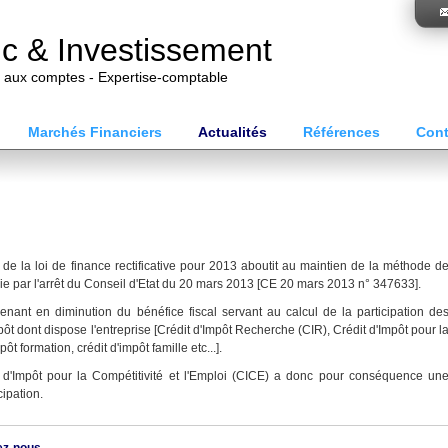
ic & Investissement
t aux comptes - Expertise-comptable
Marchés Financiers
Actualités
Références
Cont
 de la loi de finance rectificative pour 2013 aboutit au maintien de la méthode d
inie par l'arrêt du Conseil d'Etat du 20 mars 2013 [CE 20 mars 2013 n° 347633].
nant en diminution du bénéfice fiscal servant au calcul de la participation de
pôt dont dispose l'entreprise [Crédit d'Impôt Recherche (CIR), Crédit d'Impôt pour l
ôt formation, crédit d'impôt famille etc...].
d'Impôt pour la Compétitivité et l'Emploi (CICE) a donc pour conséquence un
cipation.