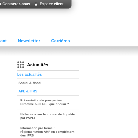
Contactez-nous
Espace client
act
Newsletter
Carrières
Actualités
Les actualités
e
Social & fiscal
APE & IFRS
Présentation du prospectus
Directive ou IFRS : que choisir ?
a
s
Réflexions sur le contrat de liquidité
par l'APEI
e
Information pro forma :
s
réglementation AMF en complément
des IFRS