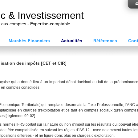
ic & Investissement
t aux comptes - Expertise-comptable
Marchés Financiers
Actualités
Références
Cont
lisation des impôts [CET et CIR]
nçaise qui a donné lieu à un important débat doctrinal du fait de la prédominanc
t en comptes consolidés.
Economique Territoriale] qui remplace désormais la Taxe Professionnelle, l'ANC 
omptabiliser en charges d'exploitation et ce tant en comptes sociaux qu'en compte
ses [règlement 99-02].
 normes IFRS portait sur la nature ou non d'impôt sur les résultats qui pouvait êtr
doit être comptabilisée en suivant les règles d'IAS 12 - avec notamment toutes le
sitions différées - et ne figure donc plus en charges d'exploitation.