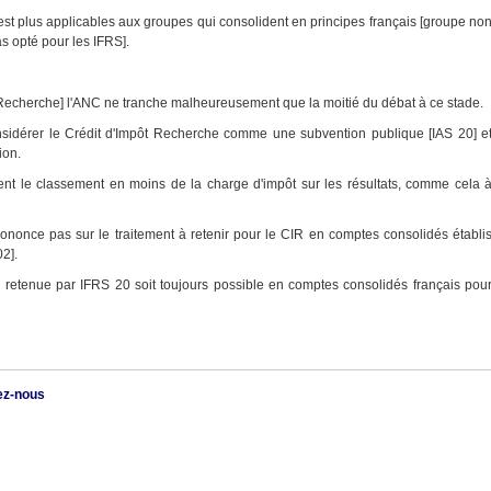
est plus applicables aux groupes qui consolident en principes français [groupe no
 opté pour les IFRS].
 Recherche] l'ANC ne tranche malheureusement que la moitié du débat à ce stade.
onsidérer le Crédit d'Impôt Recherche comme une subvention publique [IAS 20] e
ion.
ient le classement en moins de la charge d'impôt sur les résultats, comme cela 
ononce pas sur le traitement à retenir pour le CIR en comptes consolidés établi
2].
retenue par IFRS 20 soit toujours possible en comptes consolidés français pou
ez-nous