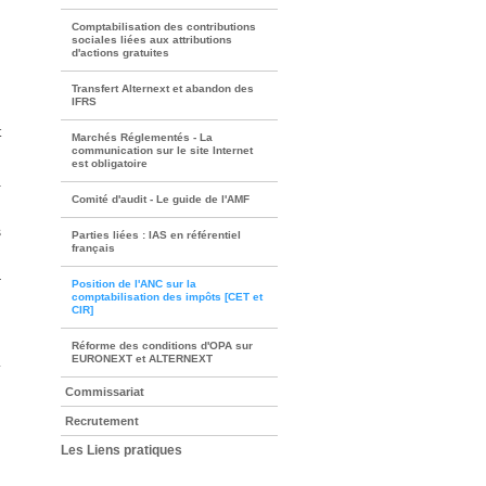
n
Comptabilisation des contributions
sociales liées aux attributions
d'actions gratuites
Transfert Alternext et abandon des
IFRS
t
Marchés Réglementés - La
communication sur le site Internet
est obligatoire
à
Comité d'audit - Le guide de l'AMF
s
Parties liées : IAS en référentiel
français
r
Position de l'ANC sur la
comptabilisation des impôts [CET et
CIR]
Réforme des conditions d'OPA sur
EURONEXT et ALTERNEXT
Commissariat
Recrutement
Les Liens pratiques