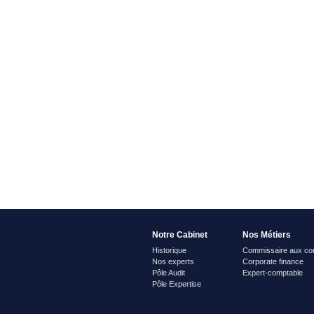
Notre Cabinet
Nos Métiers
Historique
Commissaire aux co
Nos experts
Corporate finance
Pôle Audit
Expert-comptable
Pôle Expertise